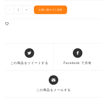
「う
-
+
お買い物カゴに追加
ま
か
味」
と
ん
こ
つ
味
Opens
Opens
ラ
in
in
ー
a
a
メ
この商品をツイートする
Facebook で共有
new
new
ン
window
window
ス
Opens
ー
in
プ
a
個
この商品をメールする
new
window