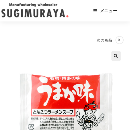
コ
ン
メニュー
テ
ン
ツ
へ
ス
次の商品
キ
ッ
プ
🔍