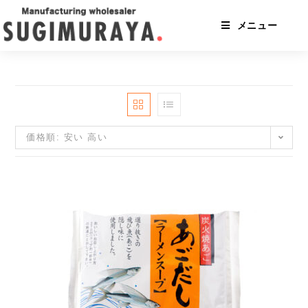
コ
ン
メニュー
テ
ン
ツ
へ
ス
キ
ッ
プ
価格順: 安い 高い