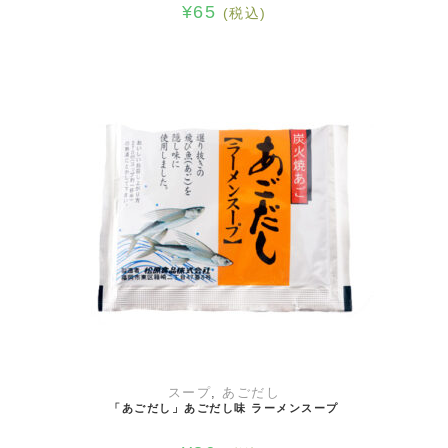
¥
65
(税込)
お買い物カゴに追加
スープ
,
あごだし
「あごだし」あごだし味 ラーメンスープ