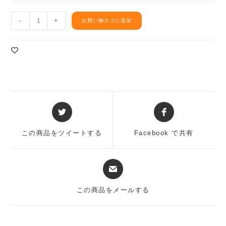
「匠」
-
+
お買い物カゴに追加
醤
油
と
ん
こ
つ
味
ラ
Opens
Opens
ー
in
in
メ
a
a
ン
この商品をツイートする
Facebook で共有
new
new
ス
window
window
ー
Opens
プ
in
個
a
この商品をメールする
new
window