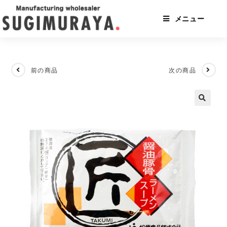
コ
ン
メニュー
テ
ン
ツ
へ
ス
前の商品
次の商品
キ
ッ
プ
🔍